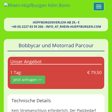
Toggle
navigat
HÜPFBURGENVERLEIH AB 29,- €
+49 (0) 2227 83 59 266
-
INFO
_AT_
RHEIN-HUEPFBURGEN.COM
Bobbycar und Motorrad Parcour
Zurück
Weite
Unser Angebot
1 Tag:
€ 79,50
Jetzt anfragen >>
Technische Details
Kein Stromanschluss erforderlich. Der Platzbedarf