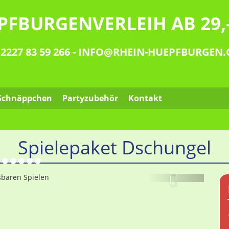
PFBURGENVERLEIH AB 29,-
_AT_
 2227 83 59 266
-
INFO
RHEIN-HUEPFBURGEN
Schnäppchen
Partyzubehör
Kontakt
Spielepaket Dschungel
Weiter