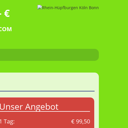
 €
.COM
Unser Angebot
1 Tag:
€ 99,50