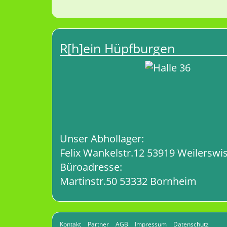
R[h]ein Hüpfburgen
Unser Abhollager:
Felix Wankelstr.12 53919 Weilerswis
Büroadresse:
Martinstr.50 53332 Bornheim
Kontakt
Partner
AGB
Impressum
Datenschutz