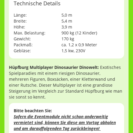
Technische Details
Länge:
5,0 m
Breite:
5,4 m
Höhe:
3,9 m
Max. Belastung:
900 kg (12 Kinder)
Gewicht:
170 kg
Packmaß:
ca. 1,2 x 0,9 Meter
Gebläse:
1,5 kw, 230V
Hüpfburg Multiplayer Dinosaurier Dinowelt:
Exotisches
Spielparadies mit einem riesigen Dinosaurier,
mehreren Figuren, Boxsäcken, einer Kletterwand und
einer Rutsche. Dieser Multiplayer ist eine grandiose
Steigerung im Vergleich zur Standard Hüpfburg wie man
sie sonst so kennt.
Bitte beachten Sie:
Sofern die Eventmodule nicht schon anderweitig
vermietet sind, können Sie diese am Vortag abholen
und am darauffolgenden Tag zurückbringen!