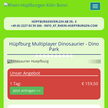
Toggle
navigat
HÜPFBURGENVERLEIH AB 29,- €
+49 (0) 2227 83 59 266
-
INFO
_AT_
RHEIN-HUEPFBURGEN.COM
Hüpfburg Multiplayer Dinosaurier - Dino
Park
Zurück
Weite
Unser Angebot
1 Tag:
€ 159,50
Jetzt anfragen >>