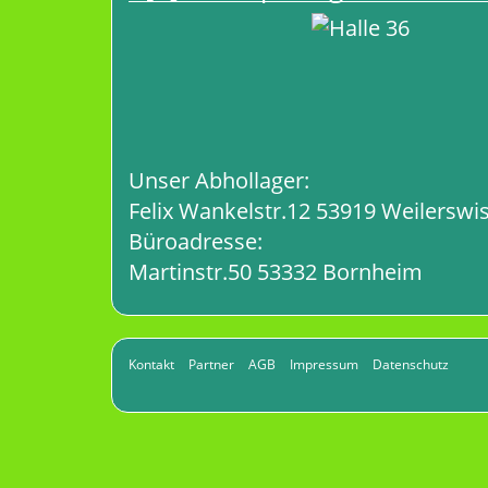
Unser Abhollager:
Felix Wankelstr.12 53919 Weilerswis
Büroadresse:
Martinstr.50 53332 Bornheim
Kontakt
Partner
AGB
Impressum
Datenschutz