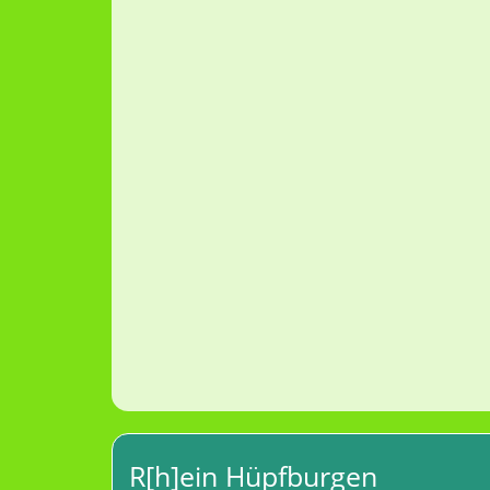
R[h]ein Hüpfburgen