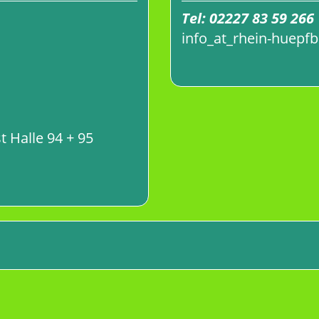
Tel:
02227 83 59 266
info
_at_
rhein-huepf
t Halle 94 + 95