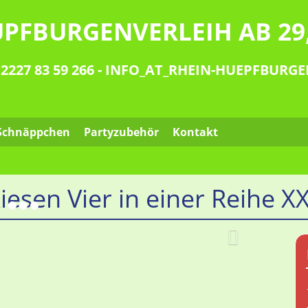
PFBURGENVERLEIH AB 29,
 2227 83 59 266
-
INFO
_AT_
RHEIN-HUEPFBURG
Schnäppchen
Partyzubehör
Kontakt
iesen Vier in einer Reihe X
Weiter