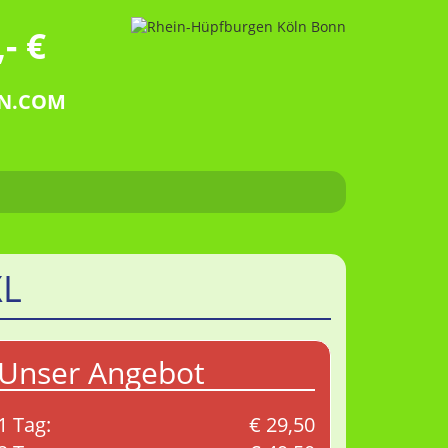
- €
EN.COM
XL
Unser Angebot
1 Tag:
€ 29,50