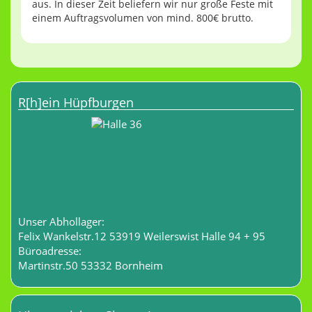
aus. In dieser Zeit beliefern wir nur große Feste mit
einem Auftragsvolumen von mind. 800€ brutto.
R[h]ein Hüpfburgen
Unser Abhollager:
Felix Wankelstr.12 53919 Weilerswist Halle 94 + 95
Büroadresse:
Martinstr.50 53332 Bornheim