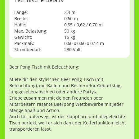
Technische Details
Länge:
2,4 m
Breite:
0,60 m
Höhe:
0,55 / 0,62 / 0,70 m
Max. Belastung:
50 kg
Gewicht:
15 kg
Packmaß:
0,60 x 0,60 x 0,14 m
Strombedarf:
230 Volt
Beer Pong Tisch mit Beleuchtung:
Miete dir den stylischen Beer Pong Tisch (mit
Beleuchtung), mit Bällen und Bechern für Geburtstag,
Junggesellenabschied oder andere Partys.
Erlebe zusammen mit deinen Freunden oder
Mitarbeitern rasante Beerpong Wettbewerbe mit jeder
Menge Spaß und Action.
Auch für unterwegs ist der klappbare und pflegeleichte
Tisch perfekt, weil er sich dank der Kofferfunktion leicht
transportieren lässt.