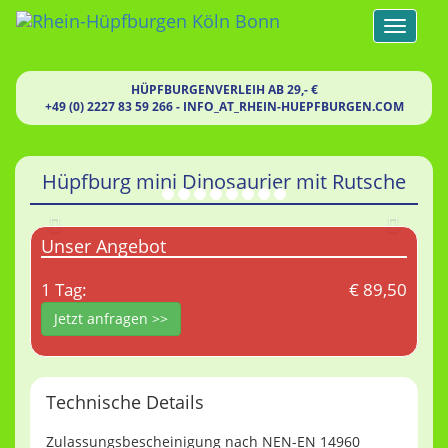
Toggle
navigat
HÜPFBURGENVERLEIH AB 29,- €
+49 (0) 2227 83 59 266
-
INFO
_AT_
RHEIN-HUEPFBURGEN.COM
Hüpfburg mini Dinosaurier mit Rutsche
Zurück
Weite
Unser Angebot
1 Tag:
€ 89,50
Jetzt anfragen >>
Technische Details
Zulassungsbescheinigung nach NEN-EN 14960