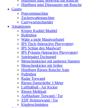
Hüpfburg mini Seaworld mit Rutsche
Hüpfburg mini Dinosaurier mit Rutsche
Gastro
Popcornmaschine
Zuckerwattemaschine
Currywurstschneider
Attraktionen
Körper Kuddel Muddel
Bullriding
Wake a mole Maulwurfspiel
IPS Tisch (Interactive Playsystem)
IPS Schlag den Maulwurf
IPS Pylonen (Interactive Playsystem)
Spielepaket Dschungel
Menschenkicker mit sauberen Stangen
Menschenkicker mit Seilen
Hüpfburg Riesen Rutsche Auto
Pullriding
Radar Torwand
Riesen Dartscheibe 3 Meter
Luftfußball - Air Kicker
Riesen Melkkuh
Aufblasbare Torwand / Tor
ZDF Holztorwand / Tor
Kinderschminken