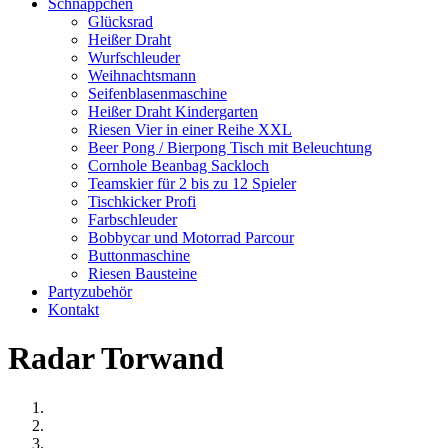
Schnäppchen
Glücksrad
Heißer Draht
Wurfschleuder
Weihnachtsmann
Seifenblasenmaschine
Heißer Draht Kindergarten
Riesen Vier in einer Reihe XXL
Beer Pong / Bierpong Tisch mit Beleuchtung
Cornhole Beanbag Sackloch
Teamskier für 2 bis zu 12 Spieler
Tischkicker Profi
Farbschleuder
Bobbycar und Motorrad Parcour
Buttonmaschine
Riesen Bausteine
Partyzubehör
Kontakt
Radar Torwand