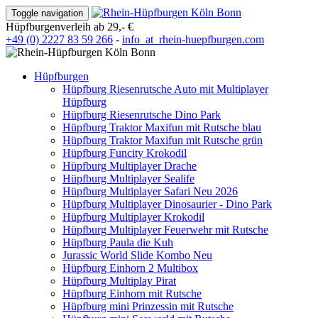
Toggle navigation
Hüpfburgenverleih ab 29,- €
+49 (0) 2227 83 59 266
-
info
_at_
rhein-huepfburgen.com
Hüpfburgen
Hüpfburg Riesenrutsche Auto mit Multiplayer
Hüpfburg
Hüpfburg Riesenrutsche Dino Park
Hüpfburg Traktor Maxifun mit Rutsche blau
Hüpfburg Traktor Maxifun mit Rutsche grün
Hüpfburg Funcity Krokodil
Hüpfburg Multiplayer Drache
Hüpfburg Multiplayer Sealife
Hüpfburg Multiplayer Safari Neu 2026
Hüpfburg Multiplayer Dinosaurier - Dino Park
Hüpfburg Multiplayer Krokodil
Hüpfburg Multiplayer Feuerwehr mit Rutsche
Hüpfburg Paula die Kuh
Jurassic World Slide Kombo Neu
Hüpfburg Einhorn 2 Multibox
Hüpfburg Multiplay Pirat
Hüpfburg Einhorn mit Rutsche
Hüpfburg mini Prinzessin mit Rutsche