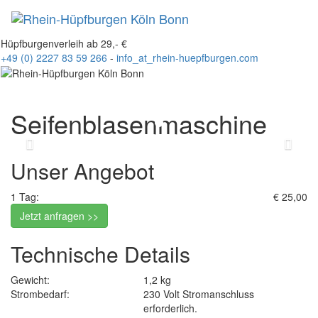
Toggl
naviga
Hüpfburgenverleih ab 29,- €
+49 (0) 2227 83 59 266
-
info
_at_
rhein-huepfburgen.com
Seifenblasenmaschine
Zurück
Weit
Unser Angebot
1 Tag:
€ 25,00
Jetzt anfragen >>
Technische Details
Gewicht:
1,2 kg
Strombedarf:
230 Volt Stromanschluss
erforderlich.