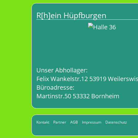
R[h]ein Hüpfburgen
Unser Abhollager:
Felix Wankelstr.12 53919 Weilerswis
Büroadresse:
Martinstr.50 53332 Bornheim
Kontakt
Partner
AGB
Impressum
Datenschutz