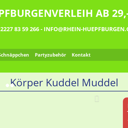
PFBURGENVERLEIH AB 29,-
_AT_
 2227 83 59 266
-
INFO
RHEIN-HUEPFBURGEN
Schnäppchen
Partyzubehör
Kontakt
Körper Kuddel Muddel
Weiter