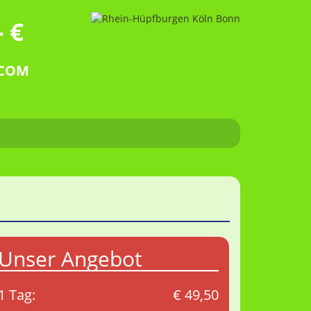
 €
.COM
Unser Angebot
1 Tag:
€ 49,50